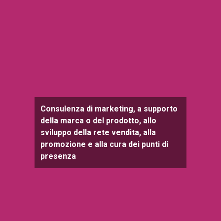
Consulenza di marketing, a supporto
della marca o del prodotto, allo
sviluppo della rete vendita, alla
promozione e alla cura dei punti di
presenza