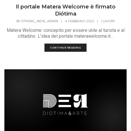
Il portale Matera Welcome è firmato
Diótima
BY
DTMSRL_NEW_ADMIN
|
4 FEBBRAIO 2022
|
I LAVORI
Matera Welcome: concepito per essere utile al turista e al
cittadino L'idea del portale materawelcome.it...
CONTINUE READING