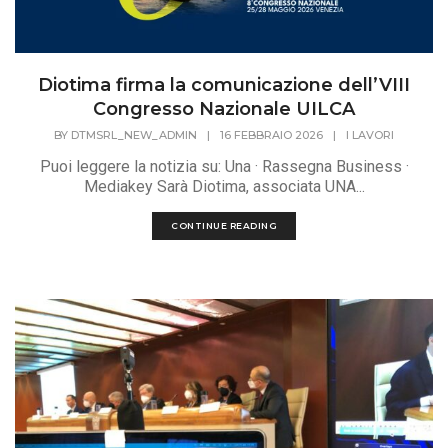
Diotima firma la comunicazione dell’VIII
Congresso Nazionale UILCA
BY
DTMSRL_NEW_ADMIN
|
16 FEBBRAIO 2026
|
I LAVORI
Puoi leggere la notizia su: Una · Rassegna Business ·
Mediakey Sarà Diotima, associata UNA...
CONTINUE READING