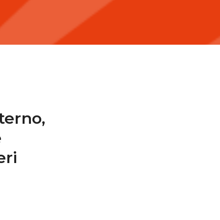
terno,
e
eri