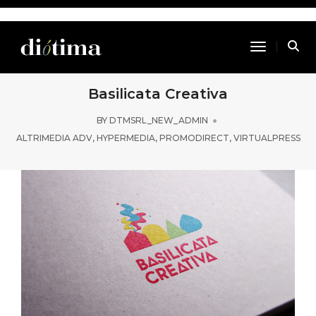
Toggle Na
Basilicata Creativa
BY
DTMSRL_NEW_ADMIN
ALTRIMEDIA ADV
,
HYPERMEDIA
,
PROMODIRECT
,
VIRTUALPRESS