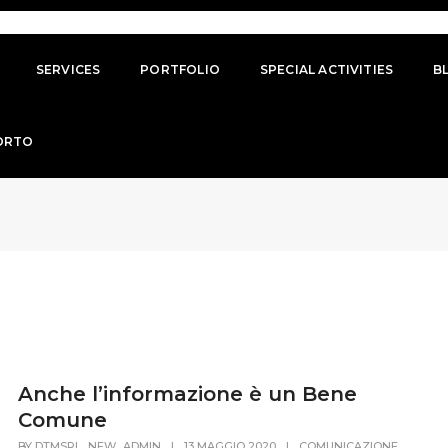
SERVICES
PORTFOLIO
SPECIAL ACTIVITIES
B
ORTO
Anche l’informazione è un Bene
Comune
,
BY
DTMSRL_NEW_ADMIN
|
13 MAGGIO 2020
|
COMUNICAZIONE