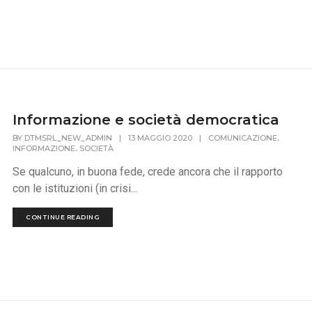
Informazione e società democratica
,
BY
DTMSRL_NEW_ADMIN
|
13 MAGGIO 2020
|
COMUNICAZIONE
,
INFORMAZIONE
SOCIETÀ
Se qualcuno, in buona fede, crede ancora che il rapporto
con le istituzioni (in crisi...
CONTINUE READING