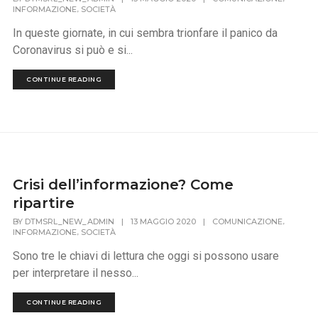
,
INFORMAZIONE
SOCIETÀ
In queste giornate, in cui sembra trionfare il panico da
Coronavirus si può e si...
CONTINUE READING
Crisi dell’informazione? Come
ripartire
,
BY
DTMSRL_NEW_ADMIN
|
13 MAGGIO 2020
|
COMUNICAZIONE
,
INFORMAZIONE
SOCIETÀ
Sono tre le chiavi di lettura che oggi si possono usare
per interpretare il nesso...
CONTINUE READING