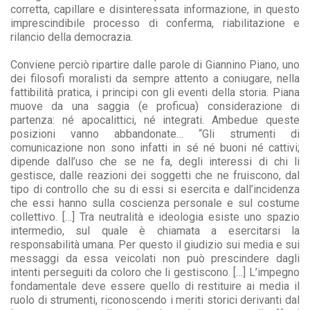
corretta, capillare e disinteressata informazione, in questo
imprescindibile processo di conferma, riabilitazione e
rilancio della democrazia.
Conviene perciò ripartire dalle parole di Giannino Piano, uno
dei filosofi moralisti da sempre attento a coniugare, nella
fattibilità pratica, i principi con gli eventi della storia. Piana
muove da una saggia (e proficua) considerazione di
partenza: né apocalittici, né integrati. Ambedue queste
posizioni vanno abbandonate… “Gli strumenti di
comunicazione non sono infatti in sé né buoni né cattivi;
dipende dall’uso che se ne fa, degli interessi di chi li
gestisce, dalle reazioni dei soggetti che ne fruiscono, dal
tipo di controllo che su di essi si esercita e dall’incidenza
che essi hanno sulla coscienza personale e sul costume
collettivo. […] Tra neutralità e ideologia esiste uno spazio
intermedio, sul quale è chiamata a esercitarsi la
responsabilità umana. Per questo il giudizio sui media e sui
messaggi da essa veicolati non può prescindere dagli
intenti perseguiti da coloro che li gestiscono. […] L’impegno
fondamentale deve essere quello di restituire ai media il
ruolo di strumenti, riconoscendo i meriti storici derivanti dal