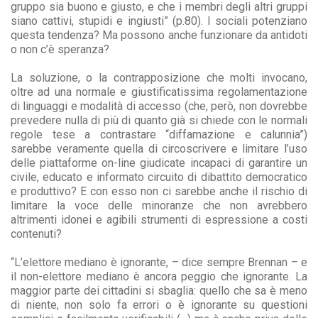
gruppo sia buono e giusto, e che i membri degli altri gruppi
siano cattivi, stupidi e ingiusti” (p.80). I sociali potenziano
questa tendenza? Ma possono anche funzionare da antidoti
o non c’è speranza?
La soluzione, o la contrapposizione che molti invocano,
oltre ad una normale e giustificatissima regolamentazione
di linguaggi e modalità di accesso (che, però, non dovrebbe
prevedere nulla di più di quanto già si chiede con le normali
regole tese a contrastare “diffamazione e calunnia”)
sarebbe veramente quella di circoscrivere e limitare l’uso
delle piattaforme on-line giudicate incapaci di garantire un
civile, educato e informato circuito di dibattito democratico
e produttivo? E con esso non ci sarebbe anche il rischio di
limitare la voce delle minoranze che non avrebbero
altrimenti idonei e agibili strumenti di espressione a costi
contenuti?
“L’elettore mediano è ignorante, – dice sempre Brennan – e
il non-elettore mediano è ancora peggio che ignorante. La
maggior parte dei cittadini si sbaglia: quello che sa è meno
di niente, non solo fa errori o è ignorante su questioni