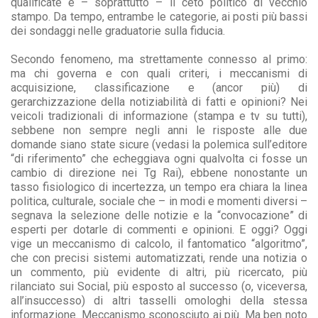
qualificate e – soprattutto – il ceto politico di vecchio
stampo. Da tempo, entrambe le categorie, ai posti più bassi
dei sondaggi nelle graduatorie sulla fiducia.
Secondo fenomeno, ma strettamente connesso al primo:
ma chi governa e con quali criteri, i meccanismi di
acquisizione, classificazione e (ancor più) di
gerarchizzazione della notiziabilità di fatti e opinioni? Nei
veicoli tradizionali di informazione (stampa e tv su tutti),
sebbene non sempre negli anni le risposte alle due
domande siano state sicure (vedasi la polemica sull’editore
“di riferimento” che echeggiava ogni qualvolta ci fosse un
cambio di direzione nei Tg Rai), ebbene nonostante un
tasso fisiologico di incertezza, un tempo era chiara la linea
politica, culturale, sociale che – in modi e momenti diversi –
segnava la selezione delle notizie e la “convocazione” di
esperti per dotarle di commenti e opinioni. E oggi? Oggi
vige un meccanismo di calcolo, il fantomatico “algoritmo”,
che con precisi sistemi automatizzati, rende una notizia o
un commento, più evidente di altri, più ricercato, più
rilanciato sui Social, più esposto al successo (o, viceversa,
all’insuccesso) di altri tasselli omologhi della stessa
informazione. Meccanismo sconosciuto ai più. Ma ben noto