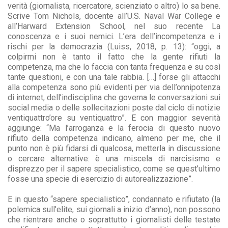
verità (giornalista, ricercatore, scienziato o altro) lo sa bene.
Scrive Tom Nichols, docente all’U.S. Naval War College e
all’Harward Extension School, nel suo recente La
conoscenza e i suoi nemici. L’era dell’incompetenza e i
rischi per la democrazia (Luiss, 2018, p. 13): “oggi, a
colpirmi non è tanto il fatto che la gente rifiuti la
competenza, ma che lo faccia con tanta frequenza e su così
tante questioni, e con una tale rabbia. […] forse gli attacchi
alla competenza sono più evidenti per via dell’onnipotenza
di internet, dell’indisciplina che governa le conversazioni sui
social media o delle sollecitazioni poste dal ciclo di notizie
ventiquattro’ore su ventiquattro”. E con maggior severità
aggiunge: “Ma l’arroganza e la ferocia di questo nuovo
rifiuto della competenza indicano, almeno per me, che il
punto non è più fidarsi di qualcosa, metterla in discussione
o cercare alternative: è una miscela di narcisismo e
disprezzo per il sapere specialistico, come se quest’ultimo
fosse una specie di esercizio di autorealizzazione”.
E in questo “sapere specialistico”, condannato e rifiutato (la
polemica sull’elite, sui giornali a inizio d’anno), non possono
che rientrare anche o soprattutto i giornalisti delle testate