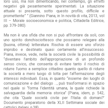
loro uso, ma non dimenticando, nel contempo, gli effetti
negativi già pesantemente sperimentati. La situazione
attuale si presenta, sotto questo profilo, difficile e
promettente” ” (Giannino Piana, in In novità di vita, 2013, vol
III – Morale socioeconomica e politica, Cittadella Editrice,
pp. 379-380).
Ma non è una sfida che non si può affrontare da soli, con
uno spirito donchisciottesco che possiamo relegare alla
(buona, ottima) letteratura. Rischia di essere uno sforzo
improbo e destinato quasi certamente all’insuccesso.
Piana, invece, vede, nella la società civile la possibilità di
“diventare l’ambito dell’appropriazione di un profondo
senso civico, che consenta di evitare tanto il rischio di
ridurre l’uomo a semplice cittadino quanto quello di ridurre
la società a mero luogo di lotta per l’affermazione degli
interessi individuali. Essa, in quanto “insieme dei luoghi di
comunicazione e del dialogo …, può trasformarsi in spazio
nel quale si “forma l’identità umana, la quale richiede la
salvaguardia della memoria storica” (Piana, idem, p. 542,
che cita ‘Quale società civile per l’Italia di domani?’
Documento preparatorio della XLII Settimana sociale dei
cattolici italiani, n.38)