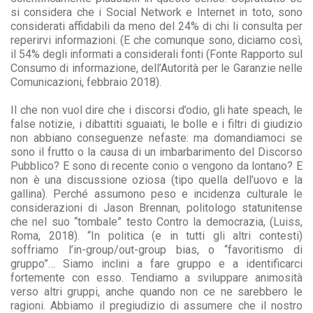
si considera che i Social Network e Internet in toto, sono
considerati affidabili da meno del 24% di chi li consulta per
reperirvi informazioni. (E che comunque sono, diciamo così,
il 54% degli informati a considerali fonti (Fonte Rapporto sul
Consumo di informazione, dell’Autorità per le Garanzie nelle
Comunicazioni, febbraio 2018).
Il che non vuol dire che i discorsi d’odio, gli hate speach, le
false notizie, i dibattiti sguaiati, le bolle e i filtri di giudizio
non abbiano conseguenze nefaste: ma domandiamoci se
sono il frutto o la causa di un imbarbarimento del Discorso
Pubblico? E sono di recente conio o vengono da lontano? E
non è una discussione oziosa (tipo quella dell’uovo e la
gallina). Perché assumono peso e incidenza culturale le
considerazioni di Jason Brennan, politologo statunitense
che nel suo “tombale” testo Contro la democrazia, (Luiss,
Roma, 2018). “In politica (e in tutti gli altri contesti)
soffriamo l’in-group/out-group bias, o “favoritismo di
gruppo”… Siamo inclini a fare gruppo e a identificarci
fortemente con esso. Tendiamo a sviluppare animosità
verso altri gruppi, anche quando non ce ne sarebbero le
ragioni. Abbiamo il pregiudizio di assumere che il nostro