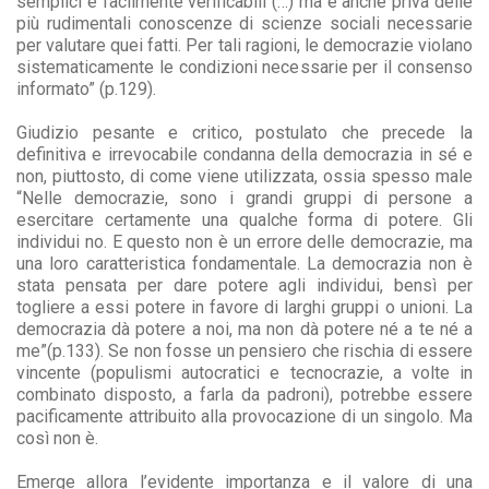
semplici e facilmente verificabili (…) ma è anche priva delle
più rudimentali conoscenze di scienze sociali necessarie
per valutare quei fatti. Per tali ragioni, le democrazie violano
sistematicamente le condizioni necessarie per il consenso
informato” (p.129).
Giudizio pesante e critico, postulato che precede la
definitiva e irrevocabile condanna della democrazia in sé e
non, piuttosto, di come viene utilizzata, ossia spesso male
“Nelle democrazie, sono i grandi gruppi di persone a
esercitare certamente una qualche forma di potere. Gli
individui no. E questo non è un errore delle democrazie, ma
una loro caratteristica fondamentale. La democrazia non è
stata pensata per dare potere agli individui, bensì per
togliere a essi potere in favore di larghi gruppi o unioni. La
democrazia dà potere a noi, ma non dà potere né a te né a
me”(p.133). Se non fosse un pensiero che rischia di essere
vincente (populismi autocratici e tecnocrazie, a volte in
combinato disposto, a farla da padroni), potrebbe essere
pacificamente attribuito alla provocazione di un singolo. Ma
così non è.
Emerge allora l’evidente importanza e il valore di una