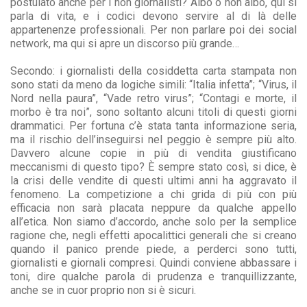
postulato anche per i non giornalisti? Albo o non albo, qui si
parla di vita, e i codici devono servire al di là delle
appartenenze professionali. Per non parlare poi dei social
network, ma qui si apre un discorso più grande…
Secondo: i giornalisti della cosiddetta carta stampata non
sono stati da meno da logiche simili: “Italia infetta”; “Virus, il
Nord nella paura”, “Vade retro virus”; “Contagi e morte, il
morbo è tra noi”, sono soltanto alcuni titoli di questi giorni
drammatici. Per fortuna c’è stata tanta informazione seria,
ma il rischio dell’inseguirsi nel peggio è sempre più alto.
Davvero alcune copie in più di vendita giustificano
meccanismi di questo tipo? È sempre stato così, si dice, è
la crisi delle vendite di questi ultimi anni ha aggravato il
fenomeno. La competizione a chi grida di più con più
efficacia non sarà placata neppure da qualche appello
all’etica. Non siamo d’accordo, anche solo per la semplice
ragione che, negli effetti apocalittici generali che si creano
quando il panico prende piede, a perderci sono tutti,
giornalisti e giornali compresi. Quindi conviene abbassare i
toni, dire qualche parola di prudenza e tranquillizzante,
anche se in cuor proprio non si è sicuri.