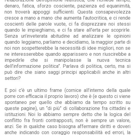
denaro, fatica, sforzo cosciente, pazienza ed equanimità,
non troverà appoggi sufficienti. Questa consapevolezza
cresce a mano a mano che aumenta l’autocritica, e ci rende
coscienti delle parole vuote, ci fa disprezzare noi stessi
quando le impieghiamo, e ci fa stare all’erta per scoprirle.
Senza un’inveterata abitudine ad analizzare le opinioni
quando leggiamo, parliamo e decidiamo, la maggior parte di
noi non sospetterebbe la necessità di idee migliori, non se
ne interesserebbe quando apparissero e non riuscirebbe a
impedirle che si manipolasse la nuova tecnica
dell’informazione politica”. Parlava di politica, certo, ma si
può dire che siano saggi principi applicabili anche in altri
settori?
E poi c’è un ultimo frame (cornice all’interno della quale
porre con efficacia il proprio lavoro) che è (e questo ci viene
spontaneo per quello che abbiamo da tempo scritto su
queste pagine), un “di più” di collaborazione fra cittadini e
istituzioni. Noi lo abbiamo sempre detto che la logica del
conflitto fra fronti contrapposti, non è sempre un valore,
anzi. Se in qualche caso bisogna affermare diritti e doveri
anche indicando con coraggio responsabilità ed errori, la