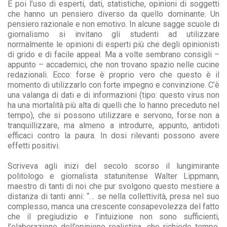
E poi l’uso di esperti, dati, statistiche, opinioni di soggetti
che hanno un pensiero diverso da quello dominante. Un
pensiero razionale e non emotivo. In alcune sagge scuole di
giornalismo si invitano gli studenti ad utilizzare
normalmente le opinioni di esperti più che degli opinionisti
di grido e di facile appeal. Ma a volte sembrano consigli –
appunto – accademici, che non trovano spazio nelle cucine
redazionali. Ecco: forse è proprio vero che questo è il
momento di utilizzarlo con forte impegno e convinzione. C’è
una valanga di dati e di informazioni (tipo: questo virus non
ha una mortalità più alta di quelli che lo hanno preceduto nel
tempo), che si possono utilizzare e servono, forse non a
tranquillizzare, ma almeno a introdurre, appunto, antidoti
efficaci contro la paura. In dosi rilevanti possono avere
effetti positivi.
Scriveva agli inizi del secolo scorso il lungimirante
politologo e giornalista statunitense Walter Lippmann,
maestro di tanti di noi che pur svolgono questo mestiere a
distanza di tanti anni: “… se nella collettività, presa nel suo
complesso, manca una crescente consapevolezza del fatto
che il pregiudizio e l’intuizione non sono sufficienti,
l’elaborazione dell’opinione realistica, che richiede tempo,