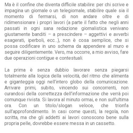
Ma è il confine che diventa difficile stabilire: per chi scrive e
impagina un giornale o un telegiornale, stabilire quale sia il
momento di fermarsi, di non andare oltre e di
ridimensionare i propri lavori (a parte il fatto che negli anni
passati in ogni sana redazione giornalistica venivano
giustamente banditi – a prescindere – aggettivi e avverbi
esagerati, iperboli, ecc…), non è cosa semplice, che si
possa codificare in uno schema da appendere al muro e
seguire diligentemente. Vero, ma occorre, a mio avviso, fare
due operazioni contigue e contestuali.
La prima è senza dubbio lavorare senza piegarsi
totalmente alla logica della velocità, del ritmo che alimenta
e giganteggia oggi nell’intero globo della comunicazione.
Arrivare primi, subito, vincendo sui concorrenti, non
curandosi della correttezza dell’informazione che verrà poi
comunque rivista. Si lavora al minuto ormai, e non sull’ultima
ora. Con un titolo/slogan veloce, che trionfa
sull’approfondimento. In casi come questi, la regola, non
scritta, ma che gli addetti ai lavori conoscono bene sulla
propria pelle, dovrebbe essere messa in un cassetto.