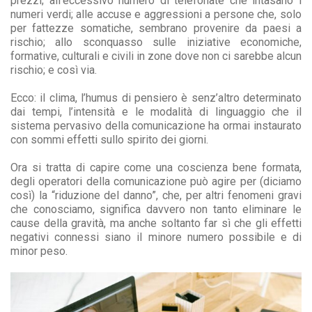
prezzi; all’eccessivo numero di telefonate che intasano i
numeri verdi; alle accuse e aggressioni a persone che, solo
per fattezze somatiche, sembrano provenire da paesi a
rischio; allo sconquasso sulle iniziative economiche,
formative, culturali e civili in zone dove non ci sarebbe alcun
rischio; e così via.
Ecco: il clima, l’humus di pensiero è senz’altro determinato
dai tempi, l’intensità e le modalità di linguaggio che il
sistema pervasivo della comunicazione ha ormai instaurato
con sommi effetti sullo spirito dei giorni.
Ora si tratta di capire come una coscienza bene formata,
degli operatori della comunicazione può agire per (diciamo
così) la “riduzione del danno”, che, per altri fenomeni gravi
che conosciamo, significa davvero non tanto eliminare le
cause della gravità, ma anche soltanto far sì che gli effetti
negativi connessi siano il minore numero possibile e di
minor peso.